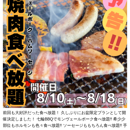
前回も大好評だった食べ放題！ 久しぶりにお盆限定プランとして開
催決定しました！ 七輪BBQでモンヴェールポーク食べ放題‼︎ 希少少
部位もホルモンも色々食べ放題‼︎ ソーセージももちろん食べ放題‼︎ 手