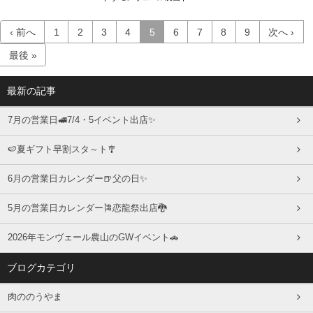
‹ 前へ
1
2
3
4
5
6
7
8
9
次へ ›
最後 »
最新の記事
7月の営業日🚅7/4・5イベント出店✨
🍉夏ギフト早割スタ～ト🎐
6月の営業日カレンダー🍺父の日✨
5月の営業日カレンダー🎏恋龍祭出店🐉
2026年モンヴェール農山のGWイベント🚗
ブログカテゴリ
肉ののうやま