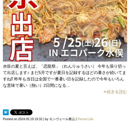
水俣の夏と言えば、「恋龍祭」（れんりゅうさい） 今年も張り切っ
て出店します♪ まだ5月ですが夏日を記録するほどの暑さが続いてま
すね⁉ 昨年も当日は全国で一番暑い日を記録したので今年もいろん
な意味で暑い（熱い）2日間になる…
続きを読む
Posted on
2024.05.19 19:32
|
by
モンヴェール農山
|
Perma Link