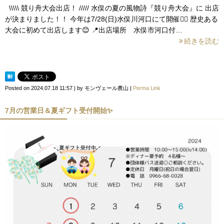
\\\\\ 競り舟大会出店！ ///// 水俣の夏の風物詩『競り舟大会』に 出店
が決まりました！！ 今年は7/28(日)水俣川河口にて開催🚣‍♀️ 歴史ある
大会に初めて出店します😊 📍出店場所 水俣市河口付…
続きを読む
Posted on
2024.07.18 11:57
|
by
モンヴェール農山
|
Perma Link
7月の営業日＆夏ギフト受付開始✨