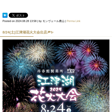
Posted on
2024.08.28 13:58
|
by
モンヴェール農山
|
Perma Link
8/24(土)江津湖花火大会出店🎆✨