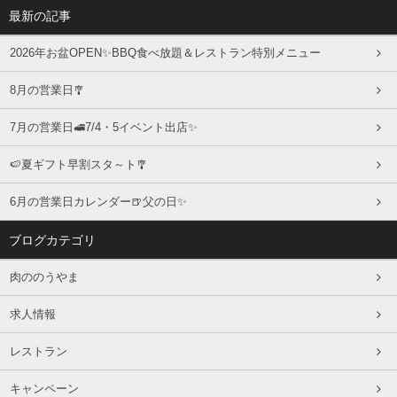
最新の記事
2026年お盆OPEN✨BBQ食べ放題＆レストラン特別メニュー
8月の営業日🎐
7月の営業日🚅7/4・5イベント出店✨
🍉夏ギフト早割スタ～ト🎐
6月の営業日カレンダー🍺父の日✨
ブログカテゴリ
肉ののうやま
求人情報
レストラン
キャンペーン