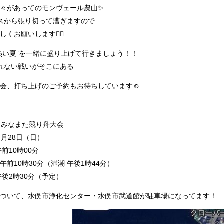
々があってのモンヴェール農山✨
スから張り切って漕ぎますので
くお願いします❤️‍🔥
熱い夏”を一緒に盛り上げて行きましょう！！
れない戦いがそこにある
会、打ち上げのご予約もお待ちしています☺️
回みなまた競り舟大会
7月28日（日）
前10時00分
午前10時30分（満潮 午後1時44分）
午後2時30分（予定）
ついて、水俣市浄化センター・水俣市武道館が駐車場になってます！