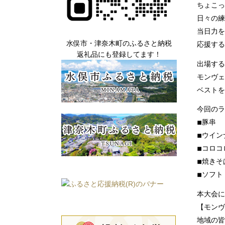
ちょこっ
日々の練
当日力を
水俣市・津奈木町のふるさと納税
応援する
返礼品にも登録してます！
出場する
モンヴェ
ベストを
今回のライ
◾︎豚串
◾︎ウイ
◾︎コロ
◾︎焼きそ
◾︎ソフ
本大会に
【モンヴ
地域の皆