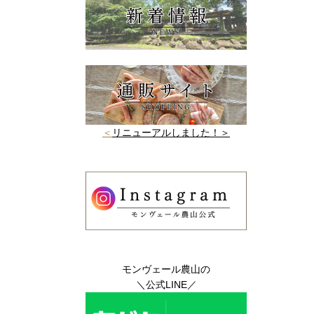
＜
リニューアルしました！＞
モンヴェール農山の
＼公式LINE／