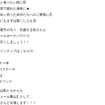
と食べたい時に🤭
習で疲れた身体に🔥
出し切った自分たちへのご褒美に✌️
にもまずは腹ごしらえ😤
選手の方々、応援する皆さんも
ールポークパワーで
尽くしましょう！！
ンナップはこちら💁‍♀️
ンナー串
コロステーキ
ば
トドリンク
は私たちからも
ェール農山】として、
さんと出場します！！！