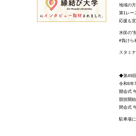
地域の方
第1レー
応援も宜し
水俣の”
#負けら
スタミナ
◆第49
令和6年
開会式 午
競技開始
閉会式 
駐車場に