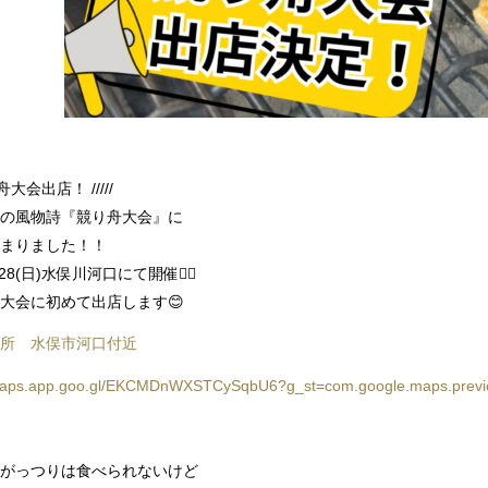
り舟大会出店！ /////
の風物詩『競り舟大会』に
まりました！！
28(日)水俣川河口にて開催🚣‍♀️
大会に初めて出店します😊
場所 水俣市河口付近
/maps.app.goo.gl/EKCMDnWXSTCySqbU6?g_st=com.google.maps.previ
がっつりは食べられないけど