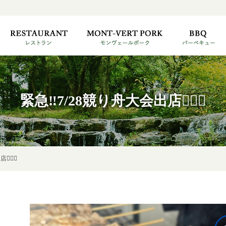
緊急‼︎7/28競り舟大会出店🚣‍♂️✨
‍♂️✨