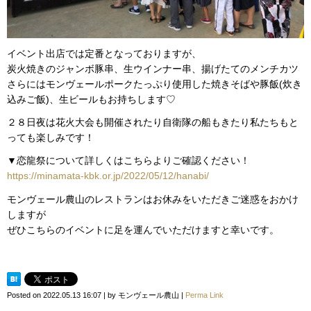
イベント出店では定番となっておりますが、
炭火焼きのジャンボ豚串、生ウインナー串、揚げたてのメンチカツ
さらにはモンヴェールポークたっぷり使用した焼きそばや豚飯(炊き
込みご飯)、生ビールもお持ちします♡
２８日夜は花火大会も開催されたり自衛隊の船もきたり私たちもと
っても楽しみです！
▼恋龍祭について詳しくはこちらよりご確認ください！
https://minamata-kbk.or.jp/2022/05/12/hanabi/
モンヴェール農山のレストランはお休みをいただきご迷惑をおかけ
しますが
ぜひこちらのイベントに足を運んでいただけますと幸いです。
Posted on
2022.05.13 16:07
|
by
モンヴェール農山
|
Perma Link