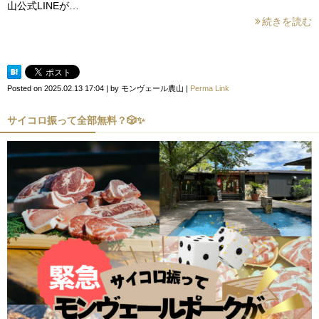
山公式LINEが…
続きを読む
Posted on
2025.02.13 17:04
|
by
モンヴェール農山
|
Perma Link
サイコロ振って全部無料？🎲✨