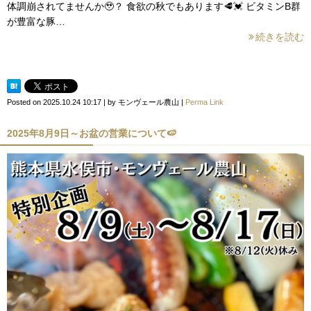
体調崩されてませんか🥹？ 食欲の秋でもあります🥩💓 ビタミンB群
が豊富な豚…
続きを読む
Posted on
2025.10.24 10:17
|
by
モンヴェール農山
|
Perma Link
2025年8月9日～お盆の営業について🍉