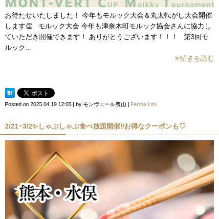
お待たせいたしました！ 今年もモルック大会＆丸太転がし大会開催
します👏 モルック大会 今年も津奈木町モルック協会さんに協力し
ていただき開催できます！ ありがとうございます！！！ 第3回モ
ルック…
続きを読む
Posted on
2025.04.19 12:05
|
by
モンヴェール農山
|
Perma Link
2/21~3/2✨しゃぶしゃぶ食べ放題開催‼お得なクーポンも♡