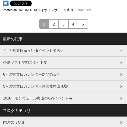
Posted on
2025.02.11 14:05
|
by
モンヴェール農山
|
Perma Link
1
2
3
4
5
最新の記事
7月の営業日🚅7/4・5イベント出店✨
🍉夏ギフト早割スタ～ト🎐
6月の営業日カレンダー🍺父の日✨
5月の営業日カレンダー🎏恋龍祭出店🐉
2026年モンヴェール農山のGWイベント🚗
ブログカテゴリ
肉ののうやま