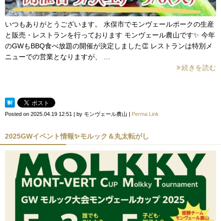
いつもありがとうございます。 水俣市でモンヴェールポークの生産
と販売・レストランを行っております モンヴェール農山です✨ 今年
のGWもBBQ食べ放題の開催が決定しました👏 レストランは特別メ
ニューでの営業となりますが、 …
続きを読む
Posted on
2025.04.19 12:51
|
by
モンヴェール農山
|
Perma Link
2025GWイベント情報✨モルック＆丸太転がし