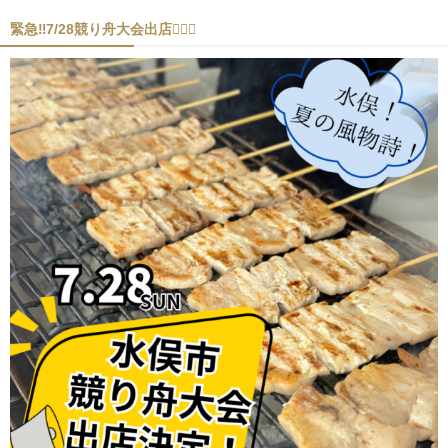
緊急‼︎7/28競り舟大会出店🚣‍♂️✨