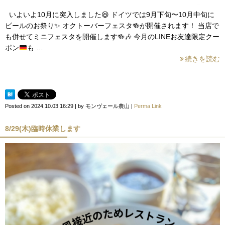
いよいよ10月に突入しました
😆
ドイツでは9月下旬〜10月中旬に
ビールのお祭り
✨
オクトーバーフェスタ
🍻
が開催されます！ 当店で
も併せてミニフェスタを開催します
🍻
🎶
今月のLINEお友達限定クー
ポン
も …
続きを読む
Posted on
2024.10.03 16:29
|
by
モンヴェール農山
|
Perma Link
8/29(木)臨時休業します