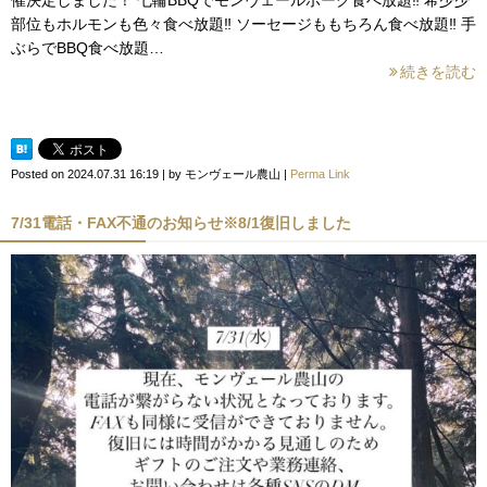
部位もホルモンも色々食べ放題‼︎ ソーセージももちろん食べ放題‼︎ 手
ぶらでBBQ食べ放題…
続きを読む
Posted on
2024.07.31 16:19
|
by
モンヴェール農山
|
Perma Link
7/31電話・FAX不通のお知らせ※8/1復旧しました