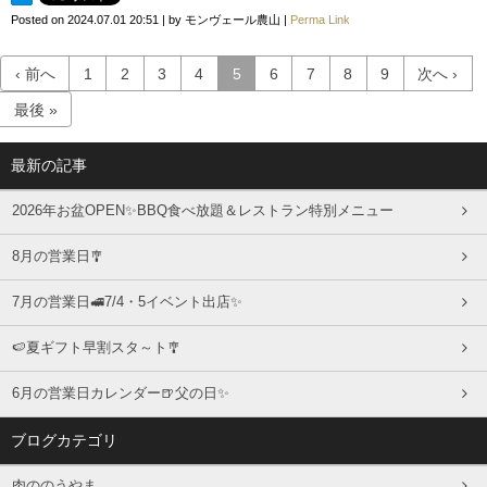
Posted on
2024.07.01 20:51
|
by
モンヴェール農山
|
Perma Link
‹ 前へ
1
2
3
4
5
6
7
8
9
次へ ›
最後 »
最新の記事
2026年お盆OPEN✨BBQ食べ放題＆レストラン特別メニュー
8月の営業日🎐
7月の営業日🚅7/4・5イベント出店✨
🍉夏ギフト早割スタ～ト🎐
6月の営業日カレンダー🍺父の日✨
ブログカテゴリ
肉ののうやま