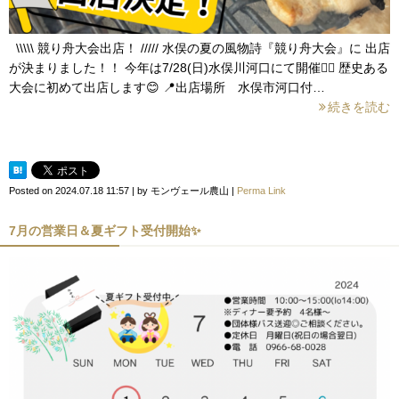
\\\\\ 競り舟大会出店！ ///// 水俣の夏の風物詩『競り舟大会』に 出店
が決まりました！！ 今年は7/28(日)水俣川河口にて開催🚣‍♀️ 歴史ある
大会に初めて出店します😊 📍出店場所 水俣市河口付…
続きを読む
Posted on
2024.07.18 11:57
|
by
モンヴェール農山
|
Perma Link
7月の営業日＆夏ギフト受付開始✨