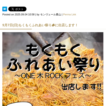
Posted on
2025.09.04 10:58
|
by
モンヴェール農山
|
Perma Link
9月7日(日)もくもくふれあい祭り🪵に出店します！