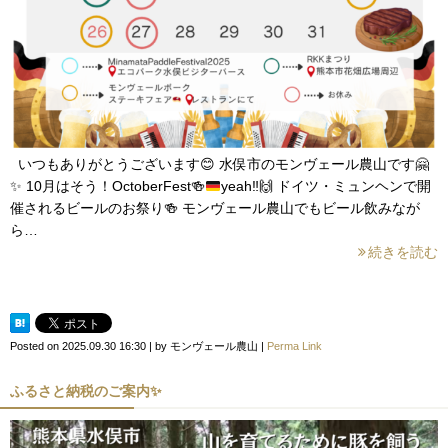
いつもありがとうございます
😊
水俣市のモンヴェール農山です
🤗
✨
10月はそう！OctoberFest
🍻
yeah‼︎
🙌
ドイツ・ミュンヘンで開
催されるビールのお祭り
🍻
モンヴェール農山でもビール飲みなが
ら…
続きを読む
Posted on
2025.09.30 16:30
|
by
モンヴェール農山
|
Perma Link
ふるさと納税のご案内✨