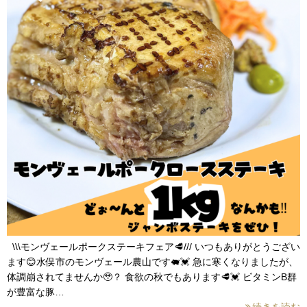
\\\モンヴェールポークステーキフェア🥩/// いつもありがとうござい
ます😊水俣市のモンヴェール農山です🐖💓 急に寒くなりましたが、
体調崩されてませんか🥹？ 食欲の秋でもあります🥩💓 ビタミンB群
が豊富な豚…
続きを読む