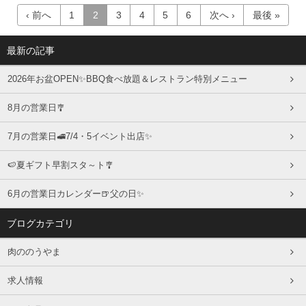
‹ 前へ
1
2
3
4
5
6
次へ ›
最後 »
最新の記事
2026年お盆OPEN✨BBQ食べ放題＆レストラン特別メニュー
8月の営業日🎐
7月の営業日🚅7/4・5イベント出店✨
🍉夏ギフト早割スタ～ト🎐
6月の営業日カレンダー🍺父の日✨
ブログカテゴリ
肉ののうやま
求人情報