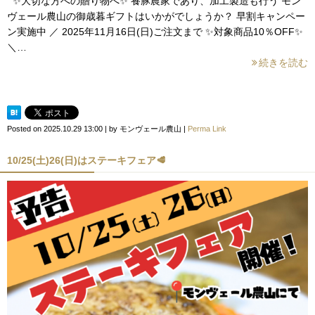
✨大切な方への贈り物へ✨ 養豚農家であり、加工製造も行う モン
ヴェール農山の御歳暮ギフトはいかがでしょうか？ 早割キャンペー
ン実施中 ／ 2025年11月16日(日)ご注文まで ✨対象商品10％OFF✨
＼…
続きを読む
Posted on
2025.10.29 13:00
|
by
モンヴェール農山
|
Perma Link
10/25(土)26(日)はステーキフェア🥩