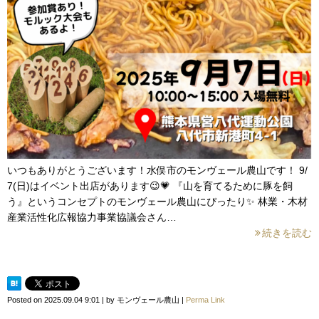
いつもありがとうございます！水俣市のモンヴェール農山です！ 9/
7(日)はイベント出店があります😉💗 『山を育てるために豚を飼
う』というコンセプトのモンヴェール農山にぴったり✨ 林業・木材
産業活性化広報協力事業協議会さん…
続きを読む
Posted on
2025.09.04 9:01
|
by
モンヴェール農山
|
Perma Link