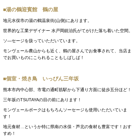
■湯の鶴迎賓館 鶴の屋
地元水俣市の湯の鶴温泉街(山側)にあります。
世界的な工業デザイナー 水戸岡鋭治氏がてがけた落ち着いた空間。
ソ―セージを扱っていただいています。
モンヴェール農山からも近く、鶴の屋さんでお食事されて、当店ま
でお買いものにこられることもしばしば！
■個室・焼き鳥 いっぴん三年坂
熊本市内中心部、市電の通町筋駅から下通り方面に徒歩五分ほど！
三年坂のTSUTAYAの目の前にあります！
モンヴェールポークはもちろんソーセージも使用いただいていま
す！
地元食材…というか特に県南の水俣・芦北の食材も豊富です！おす
すめ！