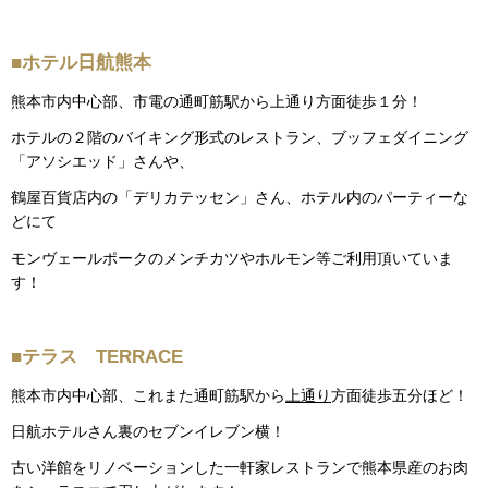
■ホテル日航熊本
熊本市内中心部、市電の通町筋駅から上通り方面徒歩１分！
ホテルの２階のバイキング形式のレストラン、ブッフェダイニング
「アソシエッド」さんや、
鶴屋百貨店内の「デリカテッセン」さん、ホテル内のパーティーな
どにて
モンヴェールポークのメンチカツやホルモン等ご利用頂いていま
す！
■テラス TERRACE
熊本市内中心部、これまた通町筋駅から
上通り
方面徒歩五分ほど！
日航ホテルさん裏のセブンイレブン横！
古い洋館をリノベーションした一軒家レストランで熊本県産のお肉