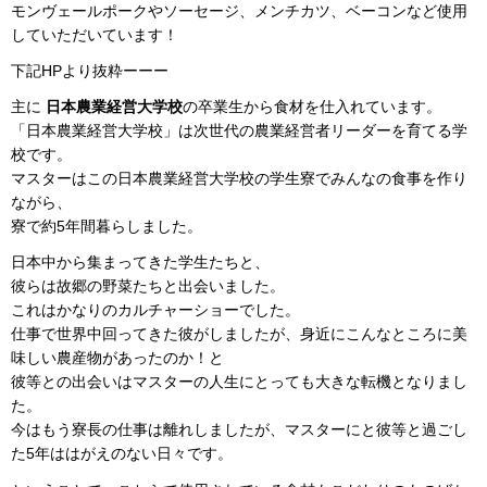
モンヴェールポークやソーセージ、メンチカツ、ベーコンなど使用
していただいています！
下記HPより抜粋ーーー
主に
日本農業経営大学校
の卒業生から食材を仕入れています。
「日本農業経営大学校」は次世代の農業経営者リーダーを育てる学
校です。
マスターはこの日本農業経営大学校の学生寮でみんなの食事を作り
ながら、
寮で約5年間暮らしました。
日本中から集まってきた学生たちと、
彼らは故郷の野菜たちと出会いました。
これはかなりのカルチャーショーでした。
仕事で世界中回ってきた彼がしましたが、身近にこんなところに美
味しい農産物があったのか！と
彼等との出会いはマスターの人生にとっても大きな転機となりまし
た。
今はもう寮長の仕事は離れしましたが、マスターにと彼等と過ごし
た5年ははがえのない日々です。