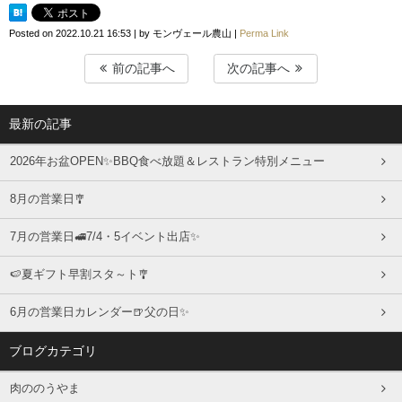
Posted on
2022.10.21 16:53
|
by
モンヴェール農山
|
Perma Link
前の記事へ
次の記事へ
最新の記事
2026年お盆OPEN✨BBQ食べ放題＆レストラン特別メニュー
8月の営業日🎐
7月の営業日🚅7/4・5イベント出店✨
🍉夏ギフト早割スタ～ト🎐
6月の営業日カレンダー🍺父の日✨
ブログカテゴリ
肉ののうやま