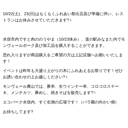
10/22(土)、23(日)はもくもくふれあい祭出店及び準備に伴い、レス
トランはお休みさせていただきます?‍♀️
水俣市内ですと肉ののうやま（10/23休み）、道の駅みなまた内でモ
ンヴェールポーク及び加工品を購入することができます。
恐れ入りますが商品購入をご希望の方は上記店舗へお願いいたしま
す！
イベントは昨年も大盛り上がりの木にふれあえるお祭りです！ぜひ
お誘い合わせの上お越しください?‍♀️
モンヴェール農山では、豚串、生ウインナー串、コロコロステー
キ、メンチカツ、豚めし、焼きそばを販売します?✨
エコパーク水俣内、すぐ右側の広場です！（バラ園の向かい側）
お待ちしてます?