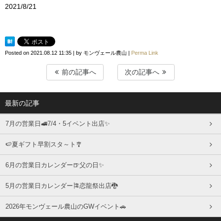
2021/8/21
Posted on
2021.08.12 11:35
|
by
モンヴェール農山
|
Perma Link
前の記事へ
次の記事へ
最新の記事
7月の営業日🚅7/4・5イベント出店✨
🍉夏ギフト早割スタ～ト🎐
6月の営業日カレンダー🍺父の日✨
5月の営業日カレンダー🎏恋龍祭出店🐉
2026年モンヴェール農山のGWイベント🚗