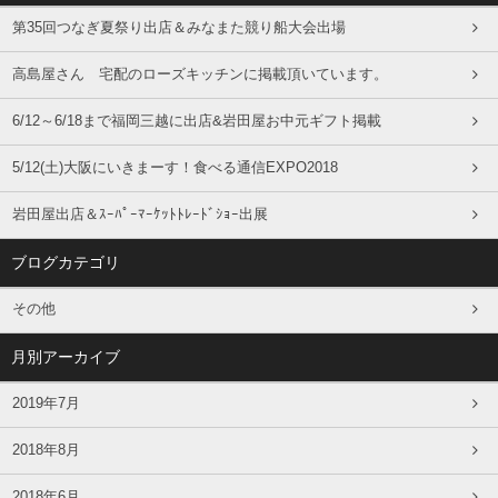
第35回つなぎ夏祭り出店＆みなまた競り船大会出場
高島屋さん 宅配のローズキッチンに掲載頂いています。
6/12～6/18まで福岡三越に出店&岩田屋お中元ギフト掲載
5/12(土)大阪にいきまーす！食べる通信EXPO2018
岩田屋出店＆ｽｰﾊﾟｰﾏｰｹｯﾄﾄﾚｰﾄﾞｼｮｰ出展
ブログカテゴリ
その他
月別アーカイブ
2019年7月
2018年8月
2018年6月