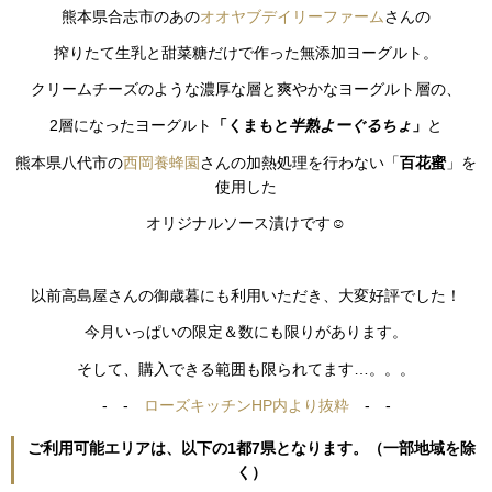
熊本県合志市のあの
オオヤブデイリーファーム
さんの
搾りたて生乳と甜菜糖だけで作った無添加ヨーグルト。
クリームチーズのような濃厚な層と爽やかなヨーグルト層の、
2層になったヨーグルト
「くまもと
半熟よーぐるちょ
」
と
熊本県八代市の
西岡養蜂園
さんの加熱処理を行わない「
百花蜜
」を
使用した
オリジナルソース漬けです☺
以前高島屋さんの御歳暮にも利用いただき、大変好評でした！
今月いっぱいの限定＆数にも限りがあります。
そして、購入できる範囲も限られてます…。。。
- -
ローズキッチンHP内より抜粋
- -
ご利用可能エリアは、以下の1都7県となります。（一部地域を除
く）