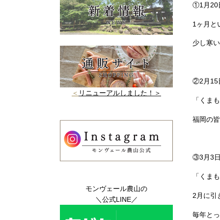
①1月2
1ヶ月と
少し寒い
②2月1
＜
リニューアルしました！＞
「くまも
福岡の皆
③3月3
「くまも
モンヴェール農山の
2月に引
＼公式LINE／
毎年とっ