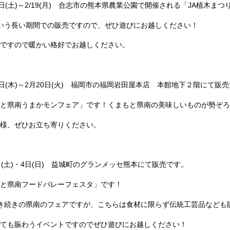
0日(土)～2/19(月) 合志市の熊本県農業公園で開催される「JA植木ま
いう長い期間での販売ですので、ぜひ遊びにお越しください！
ですので暖かい格好でお越しください。
5日(木)～2月20日(火) 福岡市の福岡岩田屋本店 本館地下２階にて販
と県南うまかモンフェア」です！くまもと県南の美味しいものが勢ぞろ
様、ぜひお立ち寄りください。
日(土)・4日(日) 益城町のグランメッセ熊本にて販売です。
と県南フードバレーフェスタ」です！
き続きの県南のフェアですが、こちらは食材に限らず伝統工芸品なども
ても賑わうイベントですのでぜひ遊びにお越しください！