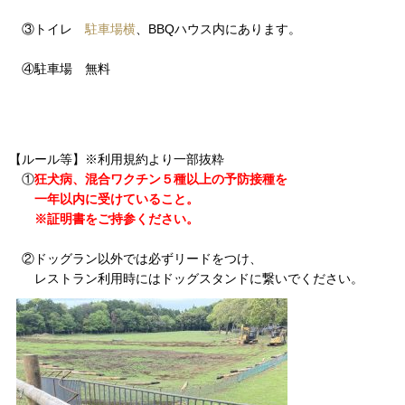
③トイレ
駐車場横
、BBQハウス内にあります。
④駐車場 無料
【ルール等】※利用規約より一部抜粋
①
狂犬病、混合ワクチン５種以上の予防接種を
一年以内に受けていること。
※証明書をご持参ください。
②ドッグラン以外では必ずリードをつけ、
レストラン利用時にはドッグスタンドに繋いでください。