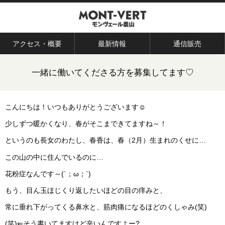
アクセス・概要
最新情報
通信販売
一緒に働いてくださる方を募集してます♡
こんにちは！いつもありがとうございます☺
少しずつ暖かくなり、春がそこまできてますね～！
というのも長女のわたし、春香は、春（2月）生まれのくせに…
この山の中に住んでいるのに…
花粉症なんです～(´；ω；`)
もう、目ん玉ほじくり返したいほどの目の痒みと、
常に垂れ下がってくる鼻水と、筋肉痛になるほどのくしゃみ(笑)
(笑)⇐そう書いてますけど辛いんですよー?