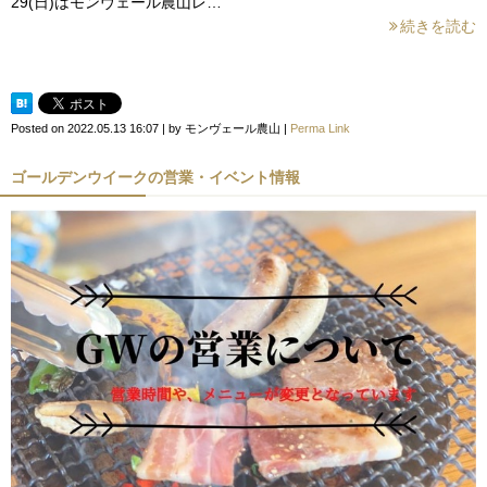
29(日)はモンヴェール農山レ…
続きを読む
Posted on
2022.05.13 16:07
|
by
モンヴェール農山
|
Perma Link
ゴールデンウイークの営業・イベント情報