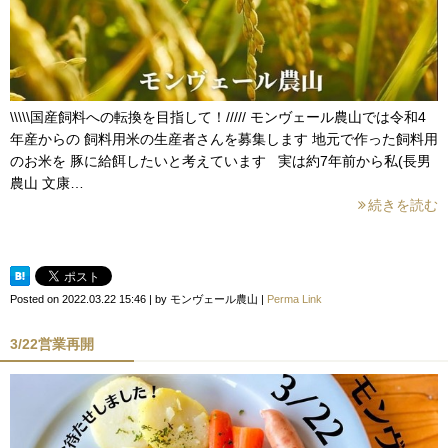
\\\\\国産飼料への転換を目指して！///// モンヴェール農山では令和4
年産からの 飼料用米の生産者さんを募集します 地元で作った飼料用
のお米を 豚に給餌したいと考えています 実は約7年前から私(長男
農山 文康…
続きを読む
Posted on
2022.03.22 15:46
|
by
モンヴェール農山
|
Perma Link
3/22営業再開