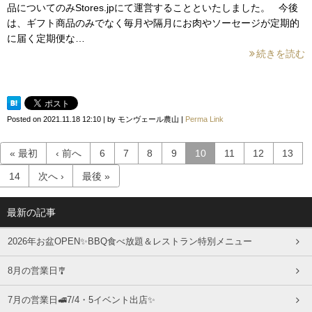
品についてのみStores.jpにて運営することといたしました。 今後
は、ギフト商品のみでなく毎月や隔月にお肉やソーセージが定期的
に届く定期便な…
続きを読む
Posted on
2021.11.18 12:10
|
by
モンヴェール農山
|
Perma Link
« 最初
‹ 前へ
6
7
8
9
10
11
12
13
14
次へ ›
最後 »
最新の記事
2026年お盆OPEN✨BBQ食べ放題＆レストラン特別メニュー
8月の営業日🎐
7月の営業日🚅7/4・5イベント出店✨