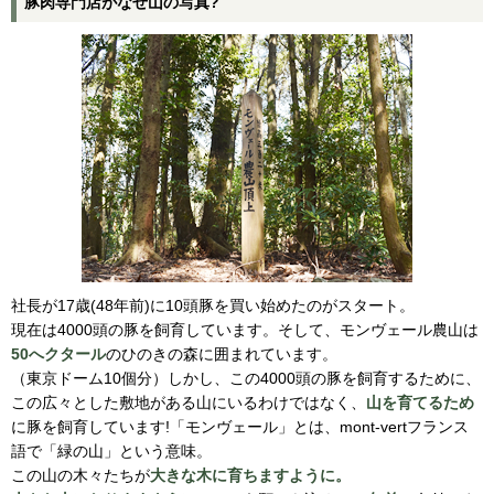
豚肉専門店がなぜ山の写真?
社長が17歳(48年前)に10頭豚を買い始めたのがスタート。
現在は4000頭の豚を飼育しています。そして、モンヴェール農山は
50へクタール
のひのきの森に囲まれています。
（東京ドーム10個分）しかし、この4000頭の豚を飼育するために、
この広々とした敷地がある山にいるわけではなく、
山を育てるため
に豚を飼育しています!「モンヴェール」とは、mont-vertフランス
語で「緑の山」という意味。
この山の木々たちが
大きな木に育ちますように。