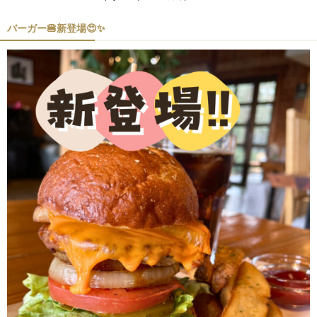
バーガー🍔新登場😍✨