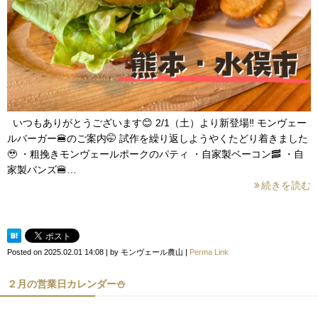
いつもありがとうございます😊 2/1（土）より新登場‼︎ モンヴェー
ルバーガー🍔のご案内🤭 試作を繰り返しようやくたどり着きました
🥹 ・粗挽きモンヴェールポークのパティ ・自家製ベーコン🥓 ・自
家製バンズ🍔…
続きを読む
Posted on
2025.02.01 14:08
|
by
モンヴェール農山
|
Perma Link
２月の営業日カレンダー⛄