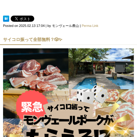
Posted on
2025.02.13 17:04
|
by
モンヴェール農山
|
Perma Link
サイコロ振って全部無料？🎲✨