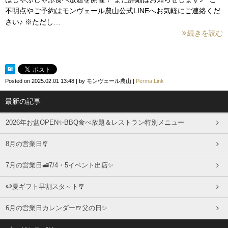
不明点やご予約はモンヴェール農山公式LINEへお気軽にご連絡くだ
さい♪ ※ただし…
続きを読む
Posted on
2025.02.01 13:48
|
by
モンヴェール農山
|
Perma Link
最新の記事
2026年お盆OPEN✨BBQ食べ放題＆レストラン特別メニュー
8月の営業日🎐
7月の営業日🚅7/4・5イベント出店✨
🍉夏ギフト早割スタ～ト🎐
6月の営業日カレンダー🍺父の日✨