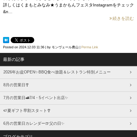
詳しくはくまもとみなみ★うまかもんフェスタInstagramをチェック
&n…
続きを読む
Posted on
2024.12.03 11:36
|
by
モンヴェール農山
|
Perma Link
最新の記事
2026年お盆OPEN✨BBQ食べ放題＆レストラン特別メニュー
8月の営業日🎐
7月の営業日🚅7/4・5イベント出店✨
🍉夏ギフト早割スタ～ト🎐
6月の営業日カレンダー🍺父の日✨
ブログカテゴリ