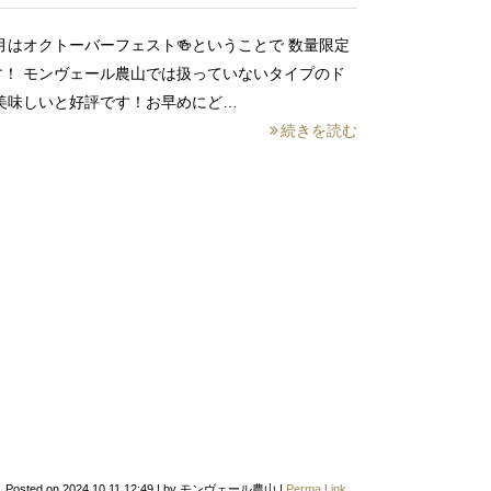
月はオクトーバーフェスト🍻ということで 数量限定
！ モンヴェール農山では扱っていないタイプのド
 美味しいと好評です！お早めにど…
続きを読む
Posted on
2024.10.11 12:49
|
by
モンヴェール農山
|
Perma Link